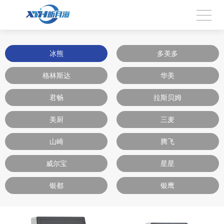
冰熊
多美多
格林斯达
华美
君畅
拉斯贝姆
美厨
三麦
山崎
腾飞
威尔宝
星星
银都
银鹰