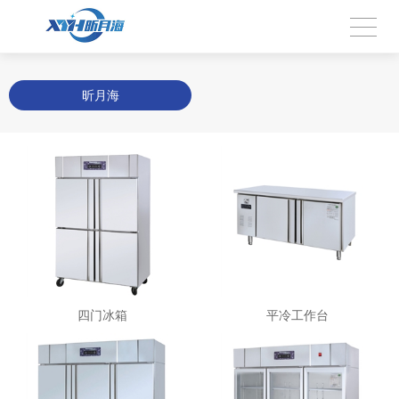
昕月海
四门冰箱
平冷工作台